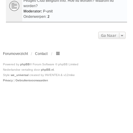
Peugeo Club Belgium info: Hoe lid worden? Waarom lid
worden?
Moderator:
P-unit
Onderwerpen:
2
Ga Naar
Forumoverzicht
Contact
Powered by
phpBB
® Forum Software © phpBB Limited
Nederlandse vertaling door
phpBB.nl
.
Style
we_universal
created by INVENTEA & v12mike
Privacy
|
Gebruikersvoorwaarden