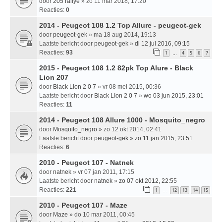
door
205 rallye
» zo 11 mar 2018, 17:20
Reacties:
0
2014 - Peugeot 108 1.2 Top Allure - peugeot-gek
door
peugeot-gek
» ma 18 aug 2014, 19:13
Laatste bericht door
peugeot-gek
»
di 12 jul 2016, 09:15
Reacties:
93
1
4
5
6
7
…
2015 - Peugeot 108 1.2 82pk Top Alure - Black
Lion 207
door
Black LIon 2 0 7
» vr 08 mei 2015, 00:36
Laatste bericht door
Black LIon 2 0 7
»
wo 03 jun 2015, 23:01
Reacties:
11
2014 - Peugeot 108 Allure 1000 - Mosquito_negro
door
Mosquito_negro
» zo 12 okt 2014, 02:41
Laatste bericht door
peugeot-gek
»
zo 11 jan 2015, 23:51
Reacties:
6
2010 - Peugeot 107 - Natnek
door
natnek
» vr 07 jan 2011, 17:15
Laatste bericht door
natnek
»
zo 07 okt 2012, 22:55
Reacties:
221
1
12
13
14
15
…
2010 - Peugeot 107 - Maze
door
Maze
» do 10 mar 2011, 00:45