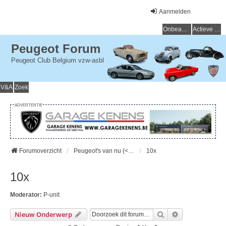
Aanmelden
Onbeantwoorde onderwerpen
Actieve onderwerpen
Peugeot Forum
Peugeot Club Belgium vzw-asbl
V&A
Zoek
ADVERTENTIE
Forumoverzicht
Peugeot's van nu (< 15 jaar) - Peugeot d'aujourd'hui (< 15 ans)
10x
10x
Moderator:
P-unit
Zoek
Uitgebreid Zo
Nieuw Onderwerp