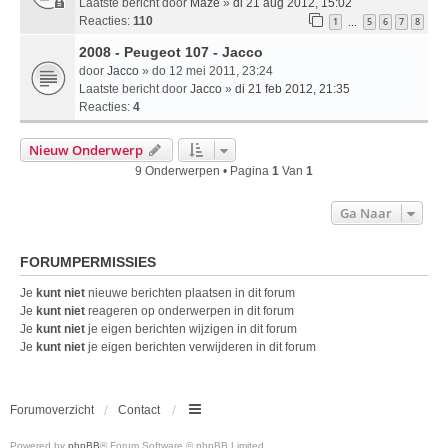
Laatste bericht door
Maze
»
di 21 aug 2012, 15:02
Reacties:
110
1
5
6
7
8
…
2008 - Peugeot 107 - Jacco
door
Jacco
» do 12 mei 2011, 23:24
Laatste bericht door
Jacco
»
di 21 feb 2012, 21:35
Reacties:
4
Nieuw Onderwerp
9 Onderwerpen • Pagina
1
Van
1
Ga Naar
FORUMPERMISSIES
Je
kunt niet
nieuwe berichten plaatsen in dit forum
Je
kunt niet
reageren op onderwerpen in dit forum
Je
kunt niet
je eigen berichten wijzigen in dit forum
Je
kunt niet
je eigen berichten verwijderen in dit forum
Forumoverzicht
Contact
Powered by
phpBB
® Forum Software © phpBB Limited