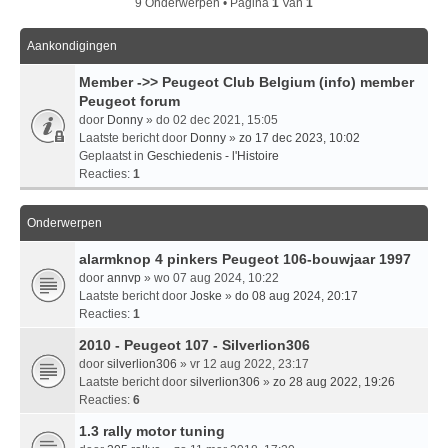
9 Onderwerpen • Pagina
1
Van
1
Aankondigingen
Member ->> Peugeot Club Belgium (info) member
Peugeot forum
door
Donny
» do 02 dec 2021, 15:05
Laatste bericht door
Donny
»
zo 17 dec 2023, 10:02
Geplaatst in
Geschiedenis - l'Histoire
Reacties:
1
Onderwerpen
alarmknop 4 pinkers Peugeot 106-bouwjaar 1997
door
annvp
» wo 07 aug 2024, 10:22
Laatste bericht door
Joske
»
do 08 aug 2024, 20:17
Reacties:
1
2010 - Peugeot 107 - Silverlion306
door
silverlion306
» vr 12 aug 2022, 23:17
Laatste bericht door
silverlion306
»
zo 28 aug 2022, 19:26
Reacties:
6
1.3 rally motor tuning