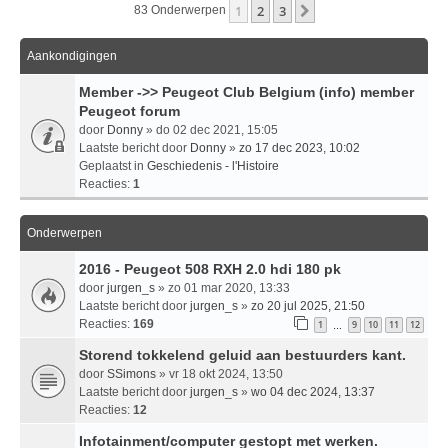
1
2
3
Volgende
83 Onderwerpen
Aankondigingen
Member ->> Peugeot Club Belgium (info) member
Peugeot forum
door
Donny
» do 02 dec 2021, 15:05
Laatste bericht door
Donny
»
zo 17 dec 2023, 10:02
Geplaatst in
Geschiedenis - l'Histoire
Reacties:
1
Onderwerpen
2016 - Peugeot 508 RXH 2.0 hdi 180 pk
door
jurgen_s
» zo 01 mar 2020, 13:33
Laatste bericht door
jurgen_s
»
zo 20 jul 2025, 21:50
Reacties:
169
1
9
10
11
12
…
Storend tokkelend geluid aan bestuurders kant.
door
SSimons
» vr 18 okt 2024, 13:50
Laatste bericht door
jurgen_s
»
wo 04 dec 2024, 13:37
Reacties:
12
Infotainment/computer gestopt met werken.