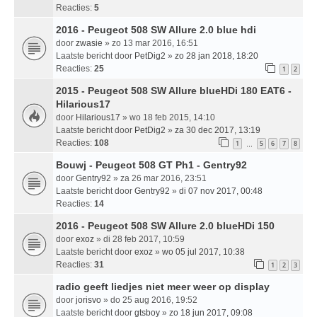
Reacties:
5
2016 - Peugeot 508 SW Allure 2.0 blue hdi
door
zwasie
» zo 13 mar 2016, 16:51
Laatste bericht door
PetDig2
»
zo 28 jan 2018, 18:20
Reacties:
25
1
2
2015 - Peugeot 508 SW Allure blueHDi 180 EAT6 -
Hilarious17
door
Hilarious17
» wo 18 feb 2015, 14:10
Laatste bericht door
PetDig2
»
za 30 dec 2017, 13:19
Reacties:
108
1
5
6
7
8
…
Bouwj - Peugeot 508 GT Ph1 - Gentry92
door
Gentry92
» za 26 mar 2016, 23:51
Laatste bericht door
Gentry92
»
di 07 nov 2017, 00:48
Reacties:
14
2016 - Peugeot 508 SW Allure 2.0 blueHDi 150
door
exoz
» di 28 feb 2017, 10:59
Laatste bericht door
exoz
»
wo 05 jul 2017, 10:38
Reacties:
31
1
2
3
radio geeft liedjes niet meer weer op display
door
jorisvo
» do 25 aug 2016, 19:52
Laatste bericht door
gtsboy
»
zo 18 jun 2017, 09:08