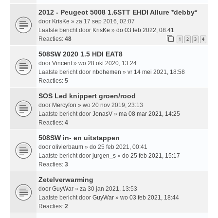
2012 - Peugeot 5008 1.6STT EHDI Allure *debby*
door
KrisKe
» za 17 sep 2016, 02:07
Laatste bericht door
KrisKe
»
do 03 feb 2022, 08:41
Reacties:
48
1
2
3
4
508SW 2020 1.5 HDI EAT8
door
Vincent
» wo 28 okt 2020, 13:24
Laatste bericht door
nbohemen
»
vr 14 mei 2021, 18:58
Reacties:
5
SOS Led knippert groen/rood
door
Mercyfon
» wo 20 nov 2019, 23:13
Laatste bericht door
JonasV
»
ma 08 mar 2021, 14:25
Reacties:
4
508SW in- en uitstappen
door
olivierbaum
» do 25 feb 2021, 00:41
Laatste bericht door
jurgen_s
»
do 25 feb 2021, 15:17
Reacties:
3
Zetelverwarming
door
GuyWar
» za 30 jan 2021, 13:53
Laatste bericht door
GuyWar
»
wo 03 feb 2021, 18:44
Reacties:
2