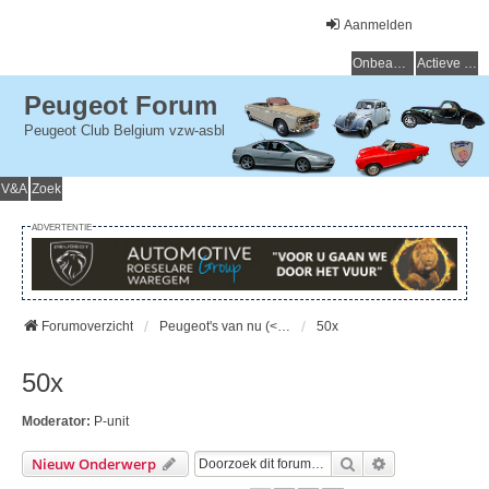
Aanmelden
Onbeantwoorde onderwerpen
Actieve onderwerpen
Peugeot Forum
Peugeot Club Belgium vzw-asbl
V&A
Zoek
ADVERTENTIE
Forumoverzicht
Peugeot's van nu (< 15 jaar) - Peugeot d'aujourd'hui (< 15 ans)
50x
50x
Moderator:
P-unit
Zoek
Uitgebreid Zo
Nieuw Onderwerp