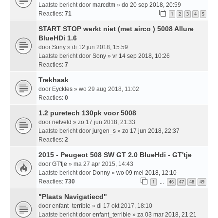
Laatste bericht door
marcdtm
»
do 20 sep 2018, 20:59
Reacties:
71
1
2
3
4
5
START STOP werkt niet (met airco ) 5008 Allure
BlueHDi 1.6
door
Sony
» di 12 jun 2018, 15:59
Laatste bericht door
Sony
»
vr 14 sep 2018, 10:26
Reacties:
7
Trekhaak
door
Eyckles
» wo 29 aug 2018, 11:02
Reacties:
0
1.2 puretech 130pk voor 5008
door
rietveld
» zo 17 jun 2018, 21:33
Laatste bericht door
jurgen_s
»
zo 17 jun 2018, 22:37
Reacties:
2
2015 - Peugeot 508 SW GT 2.0 BlueHdi - GT'tje
door
GT'tje
» ma 27 apr 2015, 14:43
Laatste bericht door
Donny
»
wo 09 mei 2018, 12:10
Reacties:
730
1
46
47
48
49
…
"Plaats Navigatiecd"
door
enfant_terrible
» di 17 okt 2017, 18:10
Laatste bericht door
enfant_terrible
»
za 03 mar 2018, 21:21