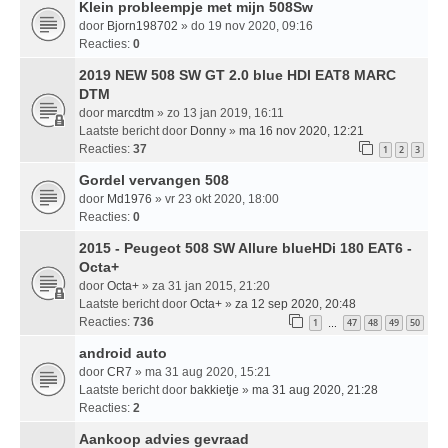
Klein probleempje met mijn 508Sw
door
Bjorn198702
» do 19 nov 2020, 09:16
Reacties:
0
2019 NEW 508 SW GT 2.0 blue HDI EAT8 MARC
DTM
door
marcdtm
» zo 13 jan 2019, 16:11
Laatste bericht door
Donny
»
ma 16 nov 2020, 12:21
Reacties:
37
1
2
3
Gordel vervangen 508
door
Md1976
» vr 23 okt 2020, 18:00
Reacties:
0
2015 - Peugeot 508 SW Allure blueHDi 180 EAT6 -
Octa+
door
Octa+
» za 31 jan 2015, 21:20
Laatste bericht door
Octa+
»
za 12 sep 2020, 20:48
Reacties:
736
1
47
48
49
50
…
android auto
door
CR7
» ma 31 aug 2020, 15:21
Laatste bericht door
bakkietje
»
ma 31 aug 2020, 21:28
Reacties:
2
Aankoop advies gevraad