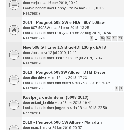
door
verjo
» za 16 nov 2019, 10:43
Laatste bericht door
Donny
»
zo 24 nov 2019, 10:02
Reacties:
7
2014 - Peugeot 508 SW e-HDi - 807-508sw
door
807-508SW
» za 21 mar 2015, 13:25
Laatste bericht door
PUG(z)OT
»
do 22 aug 2019, 14:54
Reacties:
320
1
19
20
21
22
…
New 508 GT Line 1.5 BlueHDI 130 pk EAT8
door
Jopke
» vr 12 jul 2019, 13:42
Laatste bericht door
Jopke
»
ma 15 jul 2019, 12:42
Reacties:
9
2013 - Peugeot 508SW Allure - DTM-Driver
door
dtm-driver
» ma 12 nov 2018, 17:23
Laatste bericht door
dtm-driver
»
ma 25 feb 2019, 20:05
Reacties:
20
1
2
Kostprijs onderdelen (5008 2013)
door
enfant_terrible
» do 18 okt 2018, 19:41
Laatste bericht door
jurgen_s
»
do 18 okt 2018, 22:50
Reacties:
1
2016 - Peugeot 508 SW Allure - Marcdtm
door
marcdtm
» vr 29 jan 2016, 20:57