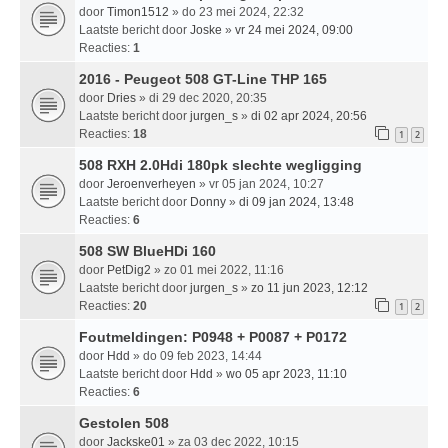
door
Timon1512
» do 23 mei 2024, 22:32
Laatste bericht door
Joske
»
vr 24 mei 2024, 09:00
Reacties:
1
2016 - Peugeot 508 GT-Line THP 165
door
Dries
» di 29 dec 2020, 20:35
Laatste bericht door
jurgen_s
»
di 02 apr 2024, 20:56
Reacties:
18
1
2
508 RXH 2.0Hdi 180pk slechte wegligging
door
Jeroenverheyen
» vr 05 jan 2024, 10:27
Laatste bericht door
Donny
»
di 09 jan 2024, 13:48
Reacties:
6
508 SW BlueHDi 160
door
PetDig2
» zo 01 mei 2022, 11:16
Laatste bericht door
jurgen_s
»
zo 11 jun 2023, 12:12
Reacties:
20
1
2
Foutmeldingen: P0948 + P0087 + P0172
door
Hdd
» do 09 feb 2023, 14:44
Laatste bericht door
Hdd
»
wo 05 apr 2023, 11:10
Reacties:
6
Gestolen 508
door
Jackske01
» za 03 dec 2022, 10:15