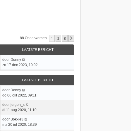
1
2
3
Volgende
88 Onderwerpen
LAATSTE BERICHT
L
door
Donny
a
zo 17 dec 2023, 10:02
a
t
LAATSTE BERICHT
s
t
L
door
Donny
e
a
do 06 okt 2022, 09:11
b
a
e
L
door
jurgen_s
t
r
a
di 11 aug 2020, 11:10
s
i
a
t
c
L
door
Bokkie3
t
e
h
a
ma 20 jul 2020, 18:39
s
b
t
a
t