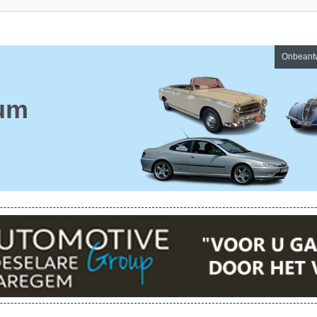
Onbeant
um