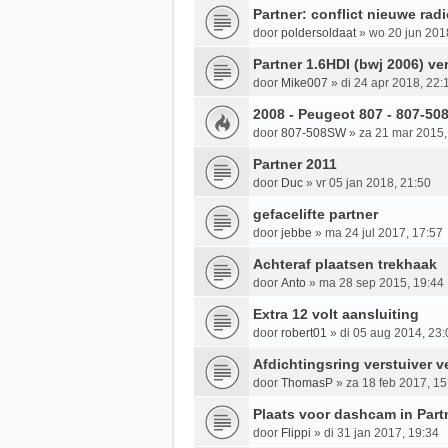
Partner: conflict nieuwe rad
door
poldersoldaat
»
wo 20 jun 201
Partner 1.6HDI (bwj 2006) ve
door
Mike007
»
di 24 apr 2018, 22:
2008 - Peugeot 807 - 807-5
door
807-508SW
»
za 21 mar 2015,
Partner 2011
door
Duc
»
vr 05 jan 2018, 21:50
gefacelifte partner
door
jebbe
»
ma 24 jul 2017, 17:57
Achteraf plaatsen trekhaak
door
Anto
»
ma 28 sep 2015, 19:44
Extra 12 volt aansluiting
door
robert01
»
di 05 aug 2014, 23:
Afdichtingsring verstuiver 
door
ThomasP
»
za 18 feb 2017, 15
Plaats voor dashcam in Part
door
Flippi
»
di 31 jan 2017, 19:34