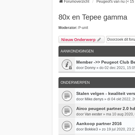
Forumoverzicht
Peugeot's van nu (< 15 
80x en Tepee gamma
Moderator:
P-unit
Nieuw Onderwerp
AANKONDIGINGEN
Member ->> Peugeot Club Be
door
Donny
»
do 02 dec 2021, 15:0
ONDERWERPEN
Stalen velgen - kwaliteit vers
door
Mike.denys
»
di 04 okt 2022, 
Airco peugeot partner 2.0 hd
door
Van eester
»
ma 10 aug 2020, 
Aankoop partner 2016
door
Bokkie3
»
zo 19 jul 2020, 23:2