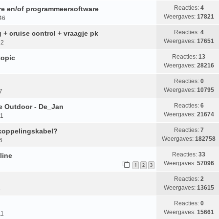
Reacties:
4
are en/of programmeersoftware
Weergaves:
17821
46
Reacties:
4
g + cruise control + vraagje pk
Weergaves:
17651
12
Reacties:
13
topic
Weergaves:
28216
Reacties:
0
Weergaves:
10795
7
Reacties:
6
e Outdoor - De_Jan
Weergaves:
21674
01
Reacties:
7
koppelingskabel?
Weergaves:
182758
6
Reacties:
33
line
Weergaves:
57096
1
2
3
Reacties:
2
Weergaves:
13615
6
Reacties:
0
Weergaves:
15661
11