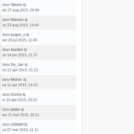
a
t
e
c
L
door
Steven
t
e
r
h
a
do 27 aug 2015, 20:58
s
b
i
t
a
t
e
c
L
door
fillemon
t
e
r
h
a
zo 23 aug 2015, 14:40
s
b
i
t
a
t
e
c
L
door
jurgen_s
t
e
r
h
a
wo 29 jul 2015, 11:40
s
b
i
t
a
t
e
c
L
door
ibanfen
t
e
r
h
a
zo 14 jun 2015, 21:37
s
b
i
t
a
t
e
c
L
door
De_Jan
t
e
r
h
a
zo 12 apr 2015, 21:23
s
b
i
t
a
t
e
c
L
door
Michel.
t
e
r
h
a
za 11 apr 2015, 14:42
s
b
i
t
a
t
e
c
L
door
Donny
t
e
r
h
a
vr 10 apr 2015, 20:22
s
b
i
t
a
t
e
c
L
door
jebbe
t
e
r
h
a
wo 11 mar 2015, 20:11
s
b
i
t
a
t
e
c
L
door
c00lstef
t
e
r
h
a
za 07 mar 2015, 11:11
s
b
i