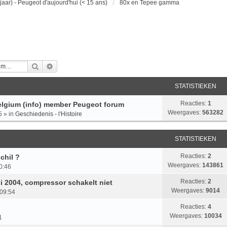
jaar) - Peugeot d'aujourd'hui (< 15 ans)
80x en Tepee gamma
Zoek
Uitgebreid Zoeken
STATISTIEKEN
Reacties:
1
lgium (info) member Peugeot forum
Weergaves:
563282
5
» in
Geschiedenis - l'Histoire
STATISTIEKEN
Reacties:
2
chil ?
Weergaves:
143861
20:46
Reacties:
2
i 2004, compressor schakelt niet
Weergaves:
9014
09:54
Reacties:
4
Weergaves:
10034
1