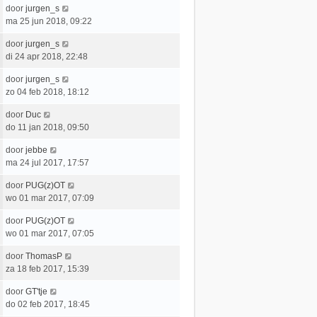
t
e
c
L
door
jurgen_s
t
e
r
h
a
ma 25 jun 2018, 09:22
s
b
i
t
a
t
e
c
L
door
jurgen_s
t
e
r
h
a
di 24 apr 2018, 22:48
s
b
i
t
a
t
e
c
L
door
jurgen_s
t
e
r
h
a
zo 04 feb 2018, 18:12
s
b
i
t
a
t
e
c
L
door
Duc
t
e
r
h
a
do 11 jan 2018, 09:50
s
b
i
t
a
t
e
c
L
door
jebbe
t
e
r
h
a
ma 24 jul 2017, 17:57
s
b
i
t
a
t
e
c
L
door
PUG(z)OT
t
e
r
h
a
wo 01 mar 2017, 07:09
s
b
i
t
a
t
e
c
L
door
PUG(z)OT
t
e
r
h
a
wo 01 mar 2017, 07:05
s
b
i
t
a
t
e
c
L
door
ThomasP
t
e
r
h
a
za 18 feb 2017, 15:39
s
b
i
t
a
t
e
c
L
door
GT'tje
t
e
r
h
a
do 02 feb 2017, 18:45
s
b
i
t
a