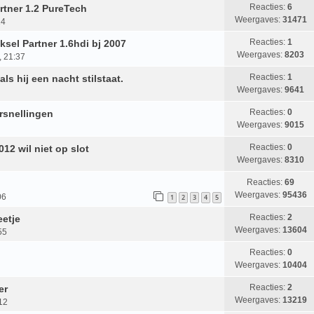
Reacties:
6
tner 1.2 PureTech
Weergaves:
31471
24
Reacties:
1
sel Partner 1.6hdi bj 2007
Weergaves:
8203
, 21:37
Reacties:
1
als hij een nacht stilstaat.
Weergaves:
9641
Reacties:
0
ersnellingen
Weergaves:
9015
Reacties:
0
12 wil niet op slot
Weergaves:
8310
Reacties:
69
Weergaves:
95436
06
1
2
3
4
5
Reacties:
2
eetje
Weergaves:
13604
55
Reacties:
0
Weergaves:
10404
Reacties:
2
er
Weergaves:
13219
12