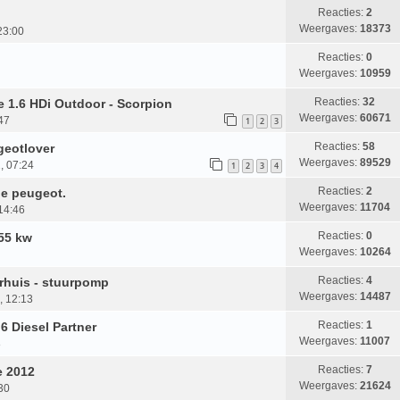
Reacties:
2
Weergaves:
18373
23:00
Reacties:
0
Weergaves:
10959
Reacties:
32
e 1.6 HDi Outdoor - Scorpion
Weergaves:
60671
47
1
2
3
Reacties:
58
geotlover
Weergaves:
89529
, 07:24
1
2
3
4
Reacties:
2
tje peugeot.
Weergaves:
11704
14:46
Reacties:
0
 55 kw
Weergaves:
10264
Reacties:
4
rhuis - stuurpomp
Weergaves:
14487
, 12:13
Reacties:
1
6 Diesel Partner
Weergaves:
11007
8
Reacties:
7
e 2012
Weergaves:
21624
30