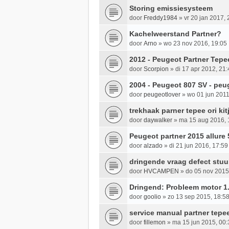
Storing emissiesysteem
door
Freddy1984
»
vr 20 jan 2017, 
Kachelweerstand Partner?
door
Arno
»
wo 23 nov 2016, 19:05
2012 - Peugeot Partner Tepe
door
Scorpion
»
di 17 apr 2012, 21:
2004 - Peugeot 807 SV - peu
door
peugeotlover
»
wo 01 jun 2011
trekhaak parner tepee ori ki
door
daywalker
»
ma 15 aug 2016, 
Peugeot partner 2015 allure
door
alzado
»
di 21 jun 2016, 17:59
dringende vraag defect stuu
door
HVCAMPEN
»
do 05 nov 2015
Dringend: Probleem motor 1.
door
goolio
»
zo 13 sep 2015, 18:5
service manual partner tepe
door
fillemon
»
ma 15 jun 2015, 00: