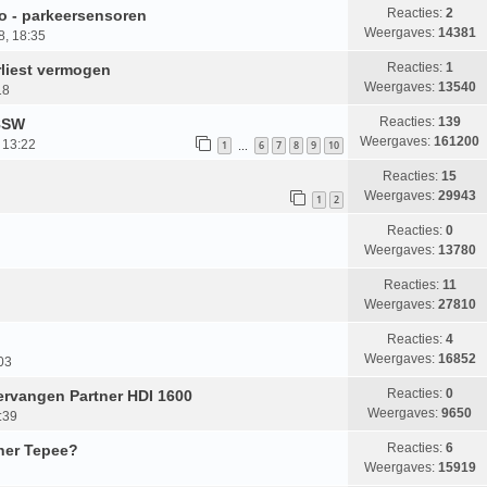
Reacties:
2
io - parkeersensoren
Weergaves:
14381
8, 18:35
Reacties:
1
rliest vermogen
Weergaves:
13540
18
Reacties:
139
08SW
Weergaves:
161200
 13:22
1
6
7
8
9
10
…
Reacties:
15
Weergaves:
29943
1
2
Reacties:
0
Weergaves:
13780
Reacties:
11
Weergaves:
27810
Reacties:
4
Weergaves:
16852
03
Reacties:
0
vervangen Partner HDI 1600
Weergaves:
9650
:39
Reacties:
6
ner Tepee?
Weergaves:
15919