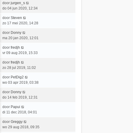
e
L
door
jurgen_s
t
e
r
a
do 04 jun 2020, 12:34
s
b
i
a
t
e
c
L
door
Steven
t
e
r
h
a
zo 17 mei 2020, 14:28
s
b
i
t
a
t
e
c
L
door
Donny
t
e
r
h
a
ma 20 jan 2020, 12:01
s
b
i
t
a
t
e
c
L
door
fredjh
t
e
r
h
a
vr 09 aug 2019, 15:33
s
b
i
t
a
t
e
c
L
door
fredjh
t
e
r
h
a
zo 28 jul 2019, 11:02
s
b
i
t
a
t
e
c
L
door
PetDig2
t
e
r
h
a
wo 03 apr 2019, 03:38
s
b
i
t
a
t
e
c
L
door
Donny
t
e
r
h
a
do 14 feb 2019, 12:31
s
b
i
t
a
t
e
c
L
door
Papui
t
e
r
h
a
di 11 dec 2018, 04:01
s
b
i
t
a
t
e
c
L
door
Greggy
t
e
r
h
a
wo 29 aug 2018, 09:35
s
b
i
t
a