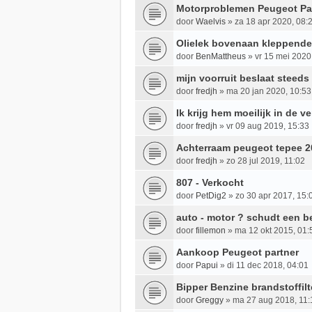
Motorproblemen Peugeot Par
door
Waelvis
»
za 18 apr 2020, 08:
Olielek bovenaan kleppendek
door
BenMattheus
»
vr 15 mei 2020
mijn voorruit beslaat steeds 
door
fredjh
»
ma 20 jan 2020, 10:53
Ik krijg hem moeilijk in de v
door
fredjh
»
vr 09 aug 2019, 15:33
Achterraam peugeot tepee 20
door
fredjh
»
zo 28 jul 2019, 11:02
807 - Verkocht
door
PetDig2
»
zo 30 apr 2017, 15:
auto - motor ? schudt een b
door
fillemon
»
ma 12 okt 2015, 01:
Aankoop Peugeot partner
door
Papui
»
di 11 dec 2018, 04:01
Bipper Benzine brandstoffilt
door
Greggy
»
ma 27 aug 2018, 11: