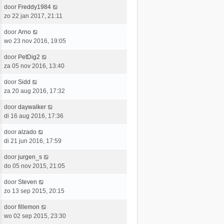
t
e
c
L
door
Freddy1984
t
e
r
h
a
zo 22 jan 2017, 21:11
s
b
i
t
a
t
e
c
L
door
Arno
t
e
r
h
a
wo 23 nov 2016, 19:05
s
b
i
t
a
t
e
c
L
door
PetDig2
t
e
r
h
a
za 05 nov 2016, 13:40
s
b
i
t
a
t
e
c
L
door
Sidd
t
e
r
h
a
za 20 aug 2016, 17:32
s
b
i
t
a
t
e
c
L
door
daywalker
t
e
r
h
a
di 16 aug 2016, 17:36
s
b
i
t
a
t
e
c
L
door
alzado
t
e
r
h
a
di 21 jun 2016, 17:59
s
b
i
t
a
t
e
c
L
door
jurgen_s
t
e
r
h
a
do 05 nov 2015, 21:05
s
b
i
t
a
t
e
c
L
door
Steven
t
e
r
h
a
zo 13 sep 2015, 20:15
s
b
i
t
a
t
e
c
L
door
fillemon
t
e
r
h
a
wo 02 sep 2015, 23:30
s
b
i
t