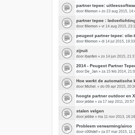
partner tepee: uitleessoftw
door
fillemon
»
zo 23 aug 2015, 14:
partner tepee : ledverlichtin
door
fillemon
»
vr 14 aug 2015, 23:
peugeot partner tepee: olie-
door
fillemon
»
di 14 jul 2015, 19:33
zijruit
door
ibanfen
»
zo 14 jun 2015, 21:3
2014 - Peugeot Partner Tepe
door
De_Jan
»
za 15 feb 2014, 21:
Hoe werkt de automatische 
door
Michel.
»
do 09 apr 2015, 20:3
hoogte partner outdoor en X
door
jebbe
»
za 17 sep 2011, 20:57
stalen velgen
door
jebbe
»
ma 11 nov 2013, 16:1
Probleem verwarming/airco
door
c00lstef
»
za 07 mar 2015, 11: