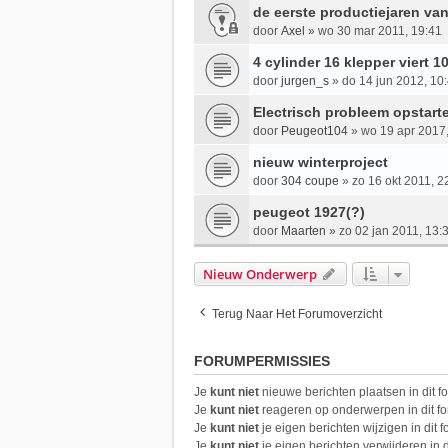
de eerste productiejaren va
door
Axel
»
wo 30 mar 2011, 19:41
4 cylinder 16 klepper viert 1
door
jurgen_s
»
do 14 jun 2012, 10
Electrisch probleem opstart
door
Peugeot104
»
wo 19 apr 2017
nieuw winterproject
door
304 coupe
»
zo 16 okt 2011, 2
peugeot 1927(?)
door
Maarten
»
zo 02 jan 2011, 13:
Nieuw Onderwerp
Terug Naar Het Forumoverzicht
FORUMPERMISSIES
Je
kunt niet
nieuwe berichten plaatsen in dit f
Je
kunt niet
reageren op onderwerpen in dit f
Je
kunt niet
je eigen berichten wijzigen in dit 
Je
kunt niet
je eigen berichten verwijderen in d