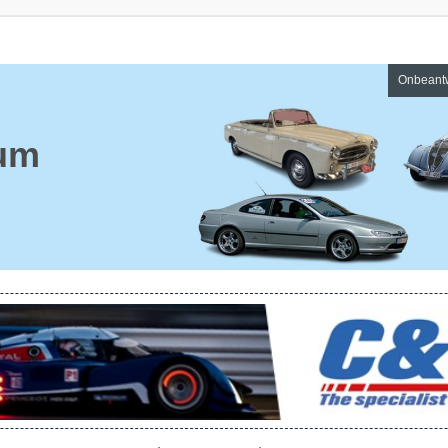
Onbeant
um