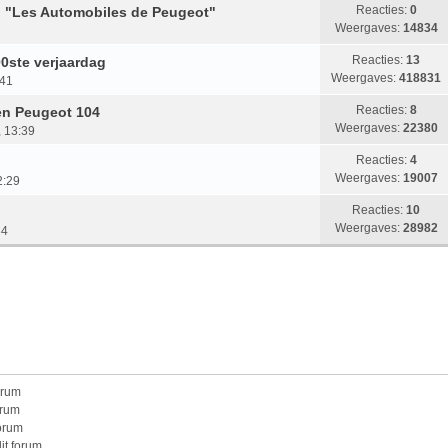
Reacties:
0
n "Les Automobiles de Peugeot"
Weergaves:
14834
Reacties:
13
00ste verjaardag
Weergaves:
418831
:41
Reacties:
8
en Peugeot 104
Weergaves:
22380
, 13:39
Reacties:
4
Weergaves:
19007
2:29
Reacties:
10
Weergaves:
28982
34
orum
orum
forum
it forum