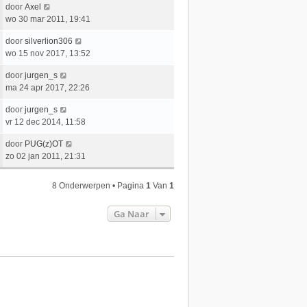
e
L
door
Axel
t
e
r
a
wo 30 mar 2011, 19:41
s
b
i
a
t
e
c
L
door
silverlion306
t
e
r
h
a
wo 15 nov 2017, 13:52
s
b
i
t
a
t
e
c
L
door
jurgen_s
t
e
r
h
a
ma 24 apr 2017, 22:26
s
b
i
t
a
t
e
c
L
door
jurgen_s
t
e
r
h
a
vr 12 dec 2014, 11:58
s
b
i
t
a
t
e
c
L
door
PUG(z)OT
t
e
r
h
a
zo 02 jan 2011, 21:31
s
b
i
t
a
t
e
c
t
e
r
8 Onderwerpen • Pagina
1
Van
1
h
s
b
i
t
t
e
c
Ga Naar
e
r
h
b
i
t
e
c
r
h
i
t
c
h
t