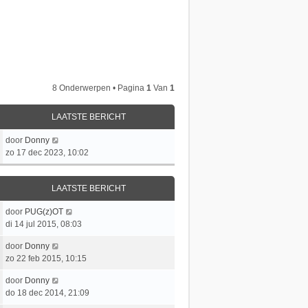
8 Onderwerpen • Pagina
1
Van
1
LAATSTE BERICHT
L
door
Donny
a
zo 17 dec 2023, 10:02
a
t
LAATSTE BERICHT
s
t
L
door
PUG(z)OT
e
a
di 14 jul 2015, 08:03
b
a
e
L
door
Donny
t
r
a
zo 22 feb 2015, 10:15
s
i
a
t
c
L
door
Donny
t
e
h
a
do 18 dec 2014, 21:09
s
b
t
a
t