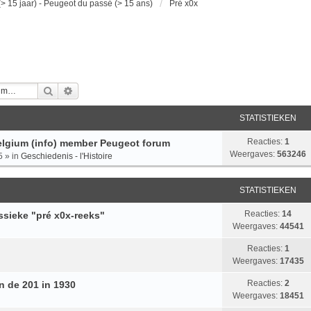
> 15 jaar) - Peugeot du passé (> 15 ans)
Pré x0x
Zoek
Uitgebreid Zoeken
STATISTIEKEN
Reacties:
1
lgium (info) member Peugeot forum
Weergaves:
563246
5
» in
Geschiedenis - l'Histoire
STATISTIEKEN
Reacties:
14
assieke "pré x0x-reeks"
Weergaves:
44541
Reacties:
1
Weergaves:
17435
Reacties:
2
n de 201 in 1930
Weergaves:
18451