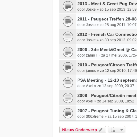
2013 - Meet & Greet Pug Dri
door
Joske
»
zo 15 sep 2013, 12:59
2011 - Peugeot Treffen 28-08
door
Joske
»
zo 28 aug 2011, 10:07
2012 - French Car Connection
door
Joske
»
zo 30 sep 2012, 09:02
2006 - 3de Meet&Greet @ Car
door
zamoT
»
za 27 mei 2006, 17:5
2010 - Peugeot/Citroen Treff
door
james
»
zo 12 sep 2010, 17:46
PSA Meeting - 12-13 septemb
door
Axel
»
zo 13 sep 2009, 20:37
2008 - Peugeot/Citroën mee
door
Axel
»
zo 14 sep 2008, 18:52
2007 - Peugeot Tuning & Cla
door
306xtreme
»
za 15 sep 2007, 
Nieuw Onderwerp