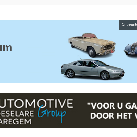
Onbeant
um