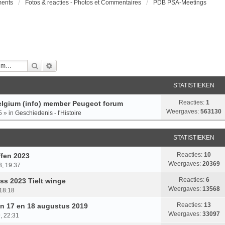
ments
Fotos & reacties - Photos et Commentaires
PDB PSA-Meetings
Zoek
Uitgebreid Zoeken
STATISTIEKEN
Reacties:
1
lgium (info) member Peugeot forum
Weergaves:
563130
5
» in
Geschiedenis - l'Histoire
STATISTIEKEN
Reacties:
10
ffen 2023
Weergaves:
20369
, 19:37
Reacties:
6
s 2023 Tielt winge
Weergaves:
13568
 18:18
Reacties:
13
fen 17 en 18 augustus 2019
Weergaves:
33097
, 22:31