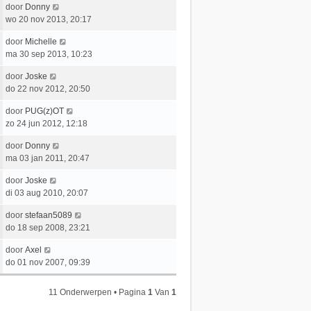
e
L
door
Donny
t
e
r
a
wo 20 nov 2013, 20:17
s
b
i
a
t
e
c
L
door
Michelle
t
e
r
h
a
ma 30 sep 2013, 10:23
s
b
i
t
a
t
e
c
L
door
Joske
t
e
r
h
a
do 22 nov 2012, 20:50
s
b
i
t
a
t
e
c
L
door
PUG(z)OT
t
e
r
h
a
zo 24 jun 2012, 12:18
s
b
i
t
a
t
e
c
L
door
Donny
t
e
r
h
a
ma 03 jan 2011, 20:47
s
b
i
t
a
t
e
c
L
door
Joske
t
e
r
h
a
di 03 aug 2010, 20:07
s
b
i
t
a
t
e
c
L
door
stefaan5089
t
e
r
h
a
do 18 sep 2008, 23:21
s
b
i
t
a
t
e
c
L
door
Axel
t
e
r
h
a
do 01 nov 2007, 09:39
s
b
i
t
a
t
e
c
t
e
r
11 Onderwerpen • Pagina
1
Van
1
h
s
b
i
t