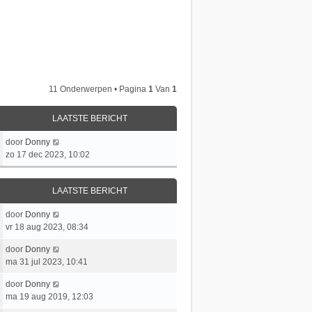
11 Onderwerpen • Pagina
1
Van
1
LAATSTE BERICHT
L
door
Donny
a
zo 17 dec 2023, 10:02
a
t
LAATSTE BERICHT
s
t
L
door
Donny
e
a
vr 18 aug 2023, 08:34
b
a
e
L
door
Donny
t
r
a
ma 31 jul 2023, 10:41
s
i
a
t
c
L
door
Donny
t
e
h
a
ma 19 aug 2019, 12:03
s
b
t
a
t