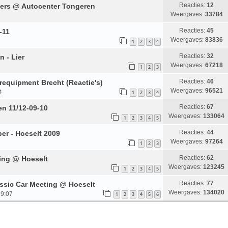
Reacties:
12
vers @ Autocenter Tongeren
Weergaves:
33784
Reacties:
45
-11
Weergaves:
83836
1
2
3
4
Reacties:
32
 - Lier
Weergaves:
67218
1
2
3
Reacties:
46
equipment Brecht (Reactie's)
Weergaves:
96521
4
1
2
3
4
Reacties:
67
en 11/12-09-10
Weergaves:
133064
1
2
3
4
5
Reacties:
44
er - Hoeselt 2009
Weergaves:
97264
1
2
3
Reacties:
62
ting @ Hoeselt
Weergaves:
123245
1
2
3
4
5
Reacties:
77
ssic Car Meeting @ Hoeselt
Weergaves:
134020
19:07
1
2
3
4
5
6