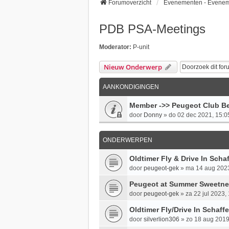
Forumoverzicht
Evenementen - Evene
PDB PSA-Meetings
Moderator:
P-unit
Nieuw Onderwerp
AANKONDIGINGEN
Member ->> Peugeot Club Be
door
Donny
»
do 02 dec 2021, 15:0
ONDERWERPEN
Oldtimer Fly & Drive In Scha
door
peugeot-gek
»
ma 14 aug 2023
Peugeot at Summer Sweetnes
door
peugeot-gek
»
za 22 jul 2023,
Oldtimer Fly/Drive In Schaf
door
silverlion306
»
zo 18 aug 2019